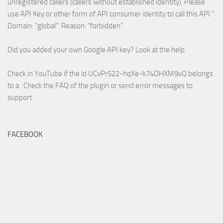
unregistered callers (callers without established identity). Please
use API Key or other form of API consumer identity to call this API."
Domain: "global". Reason: "forbidden".
Did you added your own Google API key? Look at the
help
.
Check in YouTube if the id
UCvPr522-hqXe-k74OHXM9vQ
belongs
to a . Check the
FAQ
of the plugin or send error messages to
support
.
FACEBOOK