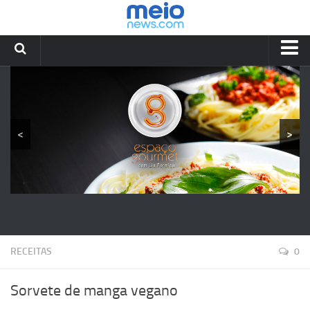
HOME
RECEITAS
YOUTUBE
<
>
BLOG
LIA FORMIGA
CONTATOS
RECEITAS
0
Sorvete de manga vegano