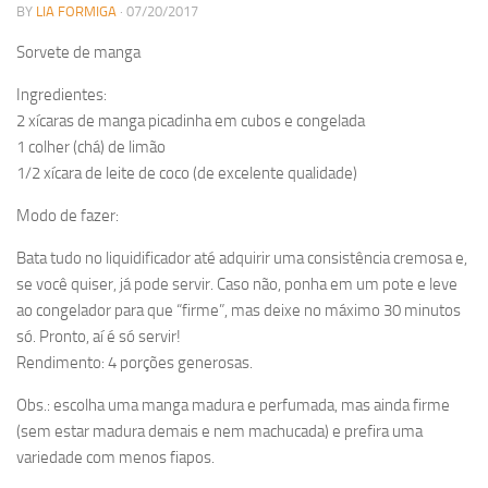
BY
LIA FORMIGA
· 07/20/2017
Sorvete de manga
Ingredientes:
2 xícaras de manga picadinha em cubos e congelada
1 colher (chá) de limão
1/2 xícara de leite de coco (de excelente qualidade)
Modo de fazer:
Bata tudo no liquidificador até adquirir uma consistência cremosa e,
se você quiser, já pode servir. Caso não, ponha em um pote e leve
ao congelador para que “firme”, mas deixe no máximo 30 minutos
só. Pronto, aí é só servir!
Rendimento: 4 porções generosas.
Obs.: escolha uma manga madura e perfumada, mas ainda firme
(sem estar madura demais e nem machucada) e prefira uma
variedade com menos fiapos.