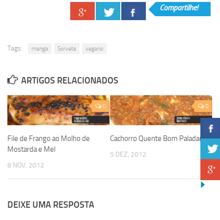
Compartilhe!
Tags:
manga
Sorvete
vegano
ARTIGOS RELACIONADOS
0
0
File de Frango ao Molho de
Cachorro Quente Bom Paladar
Mostarda e Mel
5 DEZ, 2012
8 NOV, 2012
DEIXE UMA RESPOSTA