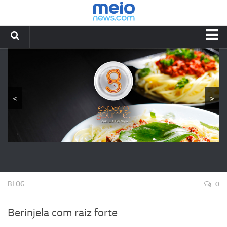
HOME
RECEITAS
YOUTUBE
<
>
BLOG
LIA FORMIGA
CONTATOS
BLOG
0
Berinjela com raiz forte