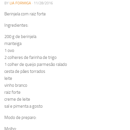
BY
LIA FORMIGA
· 11/28/2016
Berinjela com raiz forte
Ingredientes:
200 g de berinjela
manteiga
1 ovo
2 colheres de farinha de trigo
1 colher de queijo parmesão ralado
cesta de pães torrados
leite
vinho branco
raiz forte
creme de leite
sal e pimenta a gosto
Modo de preparo:
Molho: