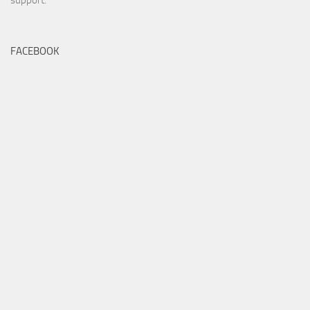
support
.
FACEBOOK