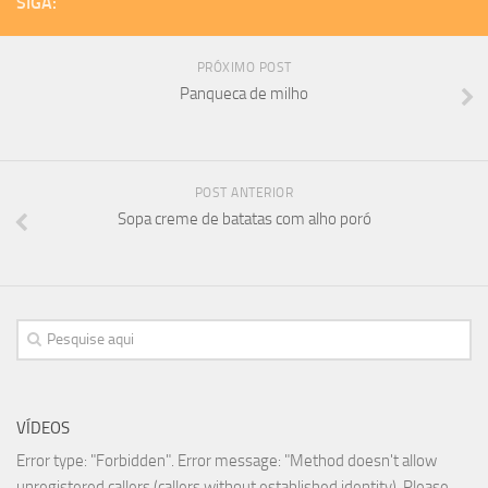
SIGA:
PRÓXIMO POST
Panqueca de milho
POST ANTERIOR
Sopa creme de batatas com alho poró
VÍDEOS
Error type: "Forbidden". Error message: "Method doesn't allow
unregistered callers (callers without established identity). Please