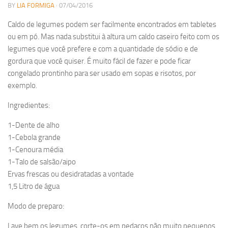
BY
LIA FORMIGA
· 07/04/2016
Caldo de legumes podem ser facilmente encontrados em tabletes
ou em pó. Mas nada substitui à altura um caldo caseiro feito com os
legumes que você prefere e com a quantidade de sódio e de
gordura que você quiser. É muito fácil de fazer e pode ficar
congelado prontinho para ser usado em sopas e risotos, por
exemplo.
Ingredientes:
1-Dente de alho
1-Cebola grande
1-Cenoura média
1-Talo de salsão/aipo
Ervas frescas ou desidratadas a vontade
1,5 Litro de água
Modo de preparo:
Lave bem os legumes, corte-os em pedaços não muito pequenos