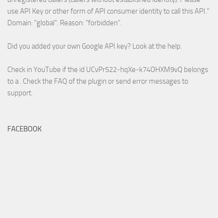
use API Key or other form of API consumer identity to call this API."
Domain: "global". Reason: "forbidden".
Did you added your own Google API key? Look at the
help
.
Check in YouTube if the id
UCvPr522-hqXe-k74OHXM9vQ
belongs
to a . Check the
FAQ
of the plugin or send error messages to
support
.
FACEBOOK