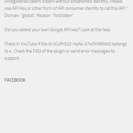
unregistered callers (callers without established identity). Please
use API Key or other form of API consumer identity to call this API."
Domain: "global". Reason: "forbidden".
Did you added your own Google API key? Look at the
help
.
Check in YouTube if the id
UCvPr522-hqXe-k74OHXM9vQ
belongs
to a . Check the
FAQ
of the plugin or send error messages to
support
.
FACEBOOK