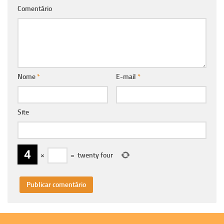
Comentário
Nome
*
E-mail
*
Site
×
=
twenty four