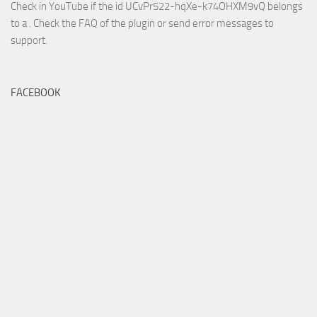
Check in YouTube if the id
UCvPr522-hqXe-k74OHXM9vQ
belongs
to a . Check the
FAQ
of the plugin or send error messages to
support
.
FACEBOOK