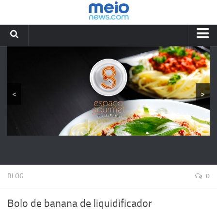
HOME
RECEITAS
YOUTUBE
<
>
BLOG
LIA FORMIGA
CONTATOS
BLOG
0
Bolo de banana de liquidificador