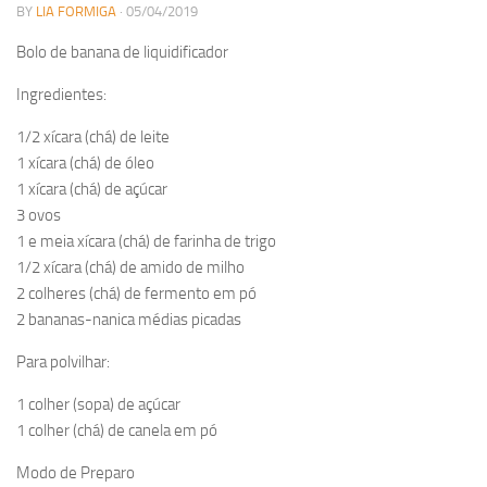
BY
LIA FORMIGA
· 05/04/2019
Bolo de banana de liquidificador
Ingredientes:
1/2 xícara (chá) de leite
1 xícara (chá) de óleo
1 xícara (chá) de açúcar
3 ovos
1 e meia xícara (chá) de farinha de trigo
1/2 xícara (chá) de amido de milho
2 colheres (chá) de fermento em pó
2 bananas-nanica médias picadas
Para polvilhar:
1 colher (sopa) de açúcar
1 colher (chá) de canela em pó
Modo de Preparo