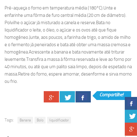
Pré-aqueça o forno em temperatura média (180°C).Unte e
enfarinhe uma fôrma de furo central média (20 cm de diâmetro).
Polvilhe o açúcar já misturado a canela e reserve.Bata no
liquidificador o leite, o óleo, o açúcar e os ovos até que fique
homogêneo.Junte, aos poucos, a farinha de trigo, o amido de milho
e o fermento já peneirados e bata até obter uma massa cremosa e
homogênea.Acrescente a banana e bata novamente até triturar
levemente.Transfira a massa à fôrma reservada e leve ao forno por
40 minutos, ou até que um palito saia limpo, depois de espetado na
massa.Retire do forno, espere amornar, desenforme e sirva morno
ou frio.
Compartilhe!
Tags:
Banana
Bolo
liquidificador