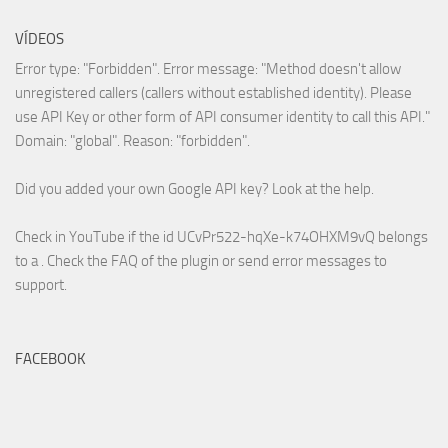
VÍDEOS
Error type: "Forbidden". Error message: "Method doesn't allow
unregistered callers (callers without established identity). Please
use API Key or other form of API consumer identity to call this API."
Domain: "global". Reason: "forbidden".
Did you added your own Google API key? Look at the
help
.
Check in YouTube if the id
UCvPr522-hqXe-k74OHXM9vQ
belongs
to a . Check the
FAQ
of the plugin or send error messages to
support
.
FACEBOOK