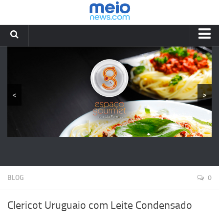
HOME
RECEITAS
YOUTUBE
<
>
BLOG
LIA FORMIGA
CONTATOS
BLOG
0
Clericot Uruguaio com Leite Condensado