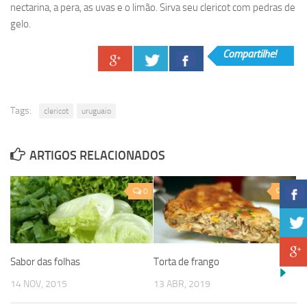
nectarina, a pera, as uvas e o limão. Sirva seu clericot com pedras de
gelo.
Compartilhe!
Tags:
clericot
uruguaio
ARTIGOS RELACIONADOS
0
0
Sabor das folhas
Torta de frango
14 NOV, 2015
13 ABR, 2019