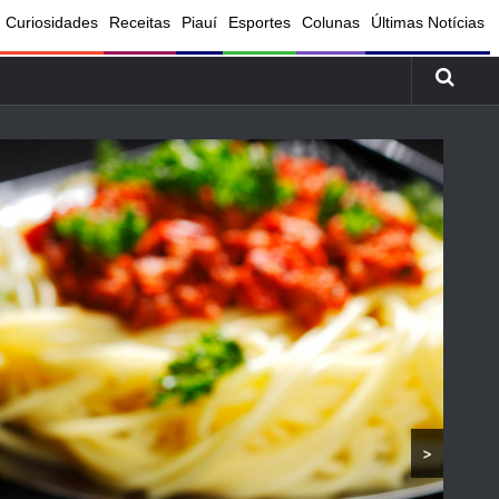
Curiosidades
Receitas
Piauí
Esportes
Colunas
Últimas Notícias
>