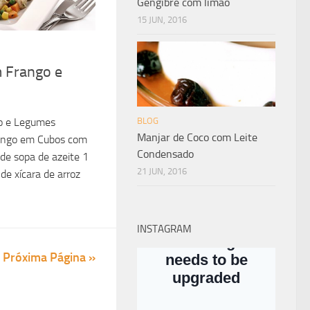
Gengibre com limão
15 JUN, 2016
m Frango e
go e Legumes
BLOG
Manjar de Coco com Leite
rango em Cubos com
Condensado
de sopa de azeite 1
21 JUN, 2016
de xícara de arroz
INSTAGRAM
Próxima Página »