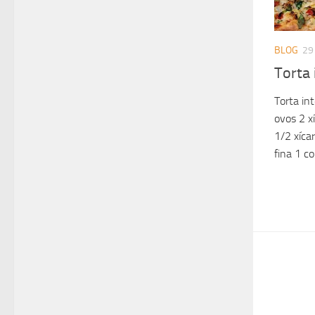
BLOG
29
Torta 
Torta in
ovos 2 xí
1/2 xícar
fina 1 co