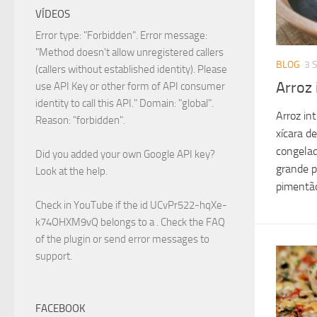
VÍDEOS
Error type: "Forbidden". Error message:
"Method doesn't allow unregistered callers
BLOG
3 
(callers without established identity). Please
Arroz
use API Key or other form of API consumer
identity to call this API." Domain: "global".
Arroz in
Reason: "forbidden".
xícara de
congelad
Did you added your own Google API key?
grande p
Look at the
help
.
pimentão
Check in YouTube if the id
UCvPr522-hqXe-
k74OHXM9vQ
belongs to a . Check the
FAQ
of the plugin or send error messages to
support
.
FACEBOOK