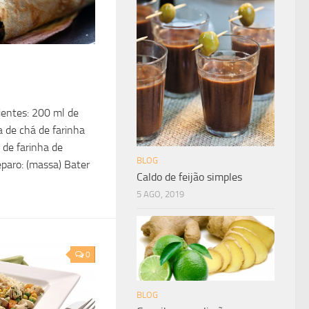
ientes: 200 ml de
a de chá de farinha
 de farinha de
BLOG
paro: (massa) Bater
Caldo de feijão simples
5 AGO, 2019
0
BLOG