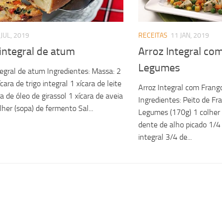
 JUL, 2019
RECEITAS
11 JAN, 2019
integral de atum
Arroz Integral co
Legumes
tegral de atum Ingredientes: Massa: 2
cara de trigo integral 1 xícara de leite
Arroz Integral com Fran
a de óleo de girassol 1 xícara de aveia
Ingredientes: Peito de F
lher (sopa) de fermento Sal...
Legumes (170g) 1 colher 
dente de alho picado 1/4 
integral 3/4 de...