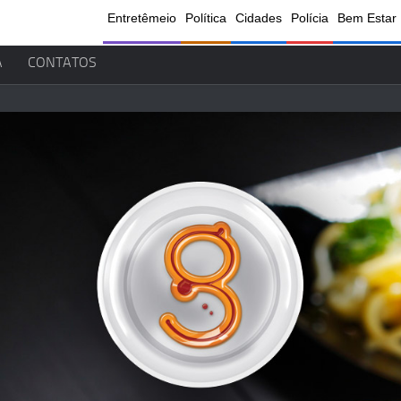
Entretêmeio
Política
Cidades
Polícia
Bem Estar
A
CONTATOS